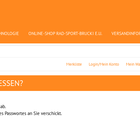
HNOLOGIE
ONLINE-SHOP RAD-SPORT-BRUCKI E.U.
VERSANDINFO
Merkliste
Login/Mein Konto
Mein Wa
ESSEN?
ab.
es Passwortes an Sie verschickt.