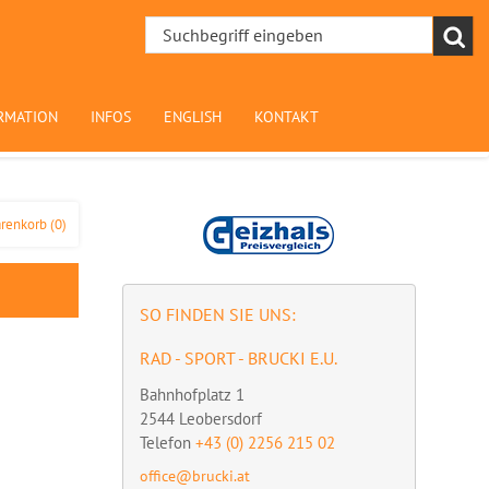
RMATION
INFOS
ENGLISH
KONTAKT
renkorb
(0)
SO FINDEN SIE UNS:
RAD - SPORT - BRUCKI E.U.
Bahnhofplatz 1
2544
Leobersdorf
Telefon
+43 (0) 2256 215 02
office@brucki.at