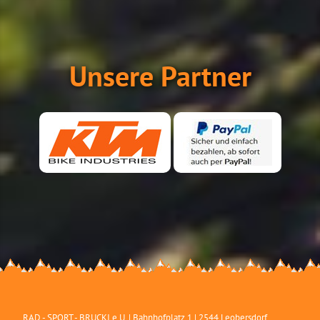
Unsere Partner
RAD - SPORT - BRUCKI e.U.
|
Bahnhofplatz 1
|
2544
Leobersdorf