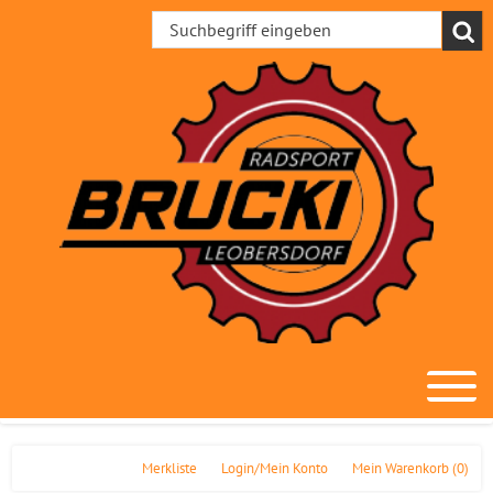
Merkliste
Login/Mein Konto
Mein Warenkorb
(0)