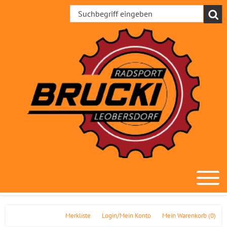
Merkliste
Login/Mein Konto
Mein Warenkorb
(0)