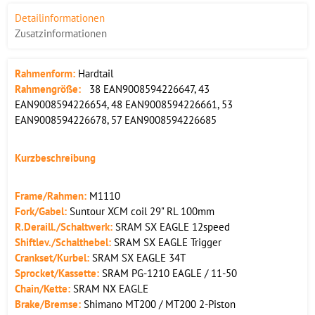
Detailinformationen
Zusatzinformationen
Rahmenform:
Hardtail
Rahmengröße:
38 EAN9008594226647, 43
EAN9008594226654, 48 EAN9008594226661, 53
EAN9008594226678, 57 EAN9008594226685
Kurzbeschreibung
Frame/Rahmen:
M1110
Fork/Gabel:
Suntour XCM coil 29" RL 100mm
R.Deraill./Schaltwerk:
SRAM SX EAGLE 12speed
Shiftlev./Schalthebel:
SRAM SX EAGLE Trigger
Crankset/Kurbel:
SRAM SX EAGLE 34T
Sprocket/Kassette:
SRAM PG-1210 EAGLE / 11-50
Chain/Kette:
SRAM NX EAGLE
Brake/Bremse:
Shimano MT200 / MT200 2-Piston