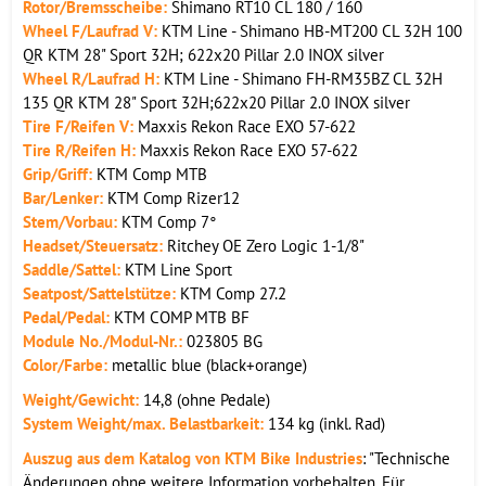
Rotor/Bremsscheibe:
Shimano RT10 CL 180 / 160
Wheel F/Laufrad V:
KTM Line - Shimano HB-MT200 CL 32H 100
QR KTM 28" Sport 32H; 622x20 Pillar 2.0 INOX silver
Wheel R/Laufrad H:
KTM Line - Shimano FH-RM35BZ CL 32H
135 QR KTM 28" Sport 32H;622x20 Pillar 2.0 INOX silver
Tire F/Reifen V:
Maxxis Rekon Race EXO 57-622
Tire R/Reifen H:
Maxxis Rekon Race EXO 57-622
Grip/Griff:
KTM Comp MTB
Bar/Lenker:
KTM Comp Rizer12
Stem/Vorbau:
KTM Comp 7°
Headset/Steuersatz:
Ritchey OE Zero Logic 1-1/8"
Saddle/Sattel:
KTM Line Sport
Seatpost/Sattelstütze:
KTM Comp 27.2
Pedal/Pedal:
KTM COMP MTB BF
Module No./Modul-Nr.:
023805 BG
Color/Farbe:
metallic blue (black+orange)
Weight/Gewicht:
14,8 (ohne Pedale)
System Weight/max. Belastbarkeit:
134 kg (inkl. Rad)
Auszug aus dem Katalog von KTM Bike Industries
: "Technische
Änderungen ohne weitere Information vorbehalten. Für