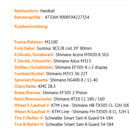
Rahmenform:
Hardtail
Rahmengröße:
47 EAN 9008594227354
Kurzbeschreibung
Frame/Rahmen:
M1100
Fork/Gabel:
Suntour XCE28 coil 29" 80mm
R.Deraill./Schaltwerk:
Shimano Acera M3020-8 SGS
F.Deraill./Umwerfer:
Shimano Altus M313
Shiftlev./Schalthebel:
Shimano EF505-8 /-2 display
Crankset/Kurbel:
Shimano M315 36-22T
Sprocket/Kassette:
Shimano HG400-8 / 11-40
Chain/Kette:
KMC Z8.3
Brake/Bremse:
Shimano EF505 2-Piston
Rotor/Bremsscheibe:
Shimano RT10 CL 180 / 160
Wheel F/Laufrad V:
KTM Line - Shimano HB-TX505 CL 32H 100 Q
Wheel R/Laufrad H:
KTM Line - Shimano FH-TX505-8 CL 32H 135
Tire F/Reifen V:
Schwalbe Smart Sam K-Guard 54-584
Tire R/Reifen H:
Schwalbe Smart Sam K-Guard 54-584