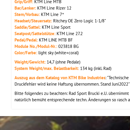
Grip/Griff:
KTM Line MTB
Bar/Lenker:
KTM Line Rizer 12
Stem/Vorbau:
KTM Line 7°
Headset/Steuersatz:
Ritchey OE Zero Logic 1-1/8"
Saddle/Sattel:
KTM Line Sport
Seatpost/Sattelstütze:
KTM Line 27.2
Pedal/Pedal:
KTM LINE MTB BF
Module No./Modul-Nr.:
023818 BG
Color/Farbe:
light sky (white+coral)
Weight/Gewicht:
14,7 (ohne Pedale)
System Weight/max. Belastbarkeit:
134 kg (inkl. Rad)
Auszug aus dem Katalog von KTM Bike Industries
: "Technisch
Druckfehler wird keine Haftung übernommen. Stand Juni2022" 
Bitte folgendes zu beachten: Rad Sport Brucki e.U. übernimmt d
natürlich bemüht entsprechende techn. Änderungen so rasch a