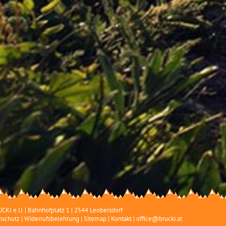
CKI e.U.
|
Bahnhofplatz 1
|
2544
Leobersdorf
nschutz
|
Widerrufsbelehrung
|
Sitemap
|
Kontakt
|
office@brucki.at