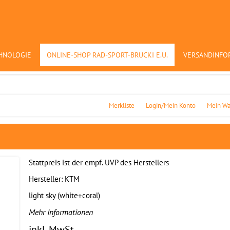
HNOLOGIE
ONLINE-SHOP RAD-SPORT-BRUCKI E.U.
VERSANDINFO
Merkliste
Login/Mein Konto
Mein Wa
Stattpreis ist der empf. UVP des Herstellers
Hersteller:
KTM
light sky (white+coral)
Mehr Informationen
inkl. MwSt.