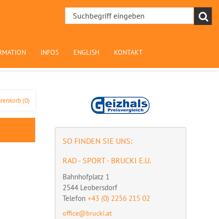
RMATION
INFOS
ENGLISH
KONTAKT
renkorb
(0)
SO FINDEN SIE UNS:
RAD - SPORT - BRUCKI E.U.
Bahnhofplatz 1
2544
Leobersdorf
Telefon
+43 (0) 2256 215 02
office@brucki.at