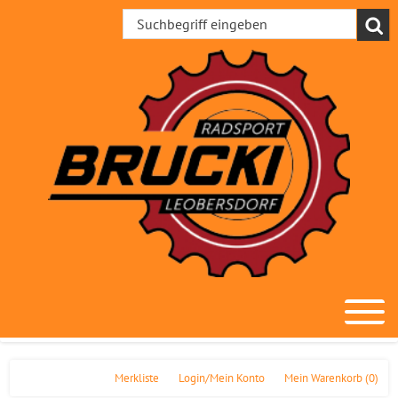
Merkliste
Login/Mein Konto
Mein Warenkorb
(0)