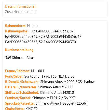
Detailinformationen
Zusatzinformationen
Rahmenform:
Hardtail
Rahmengröße:
32 EAN9008594450332, 37
EAN9008594450349, 42 EAN9008594450356, 47
EAN9008594450363, 52 EAN9008594450370
Kurzbeschreibung
3x9 Shimano Altus
Frame/Rahmen:
M1100-L
Fork/Gabel:
Suntour SF19-XCT30 HLO DS 80
R.Deraill./Schaltwerk:
Shimano Altus M2000-SGS shadow
F.Deraill./Umwerfer:
Shimano Altus M2000
Shiftlev./Schalthebel:
Shimano Altus M2010
Crankset/Kurbel:
Shimano MT101-2 / 36-22T
Sprocket/Kassette:
Shimano Alivio HG200-9 / 11-36T
Chain/Kette:
KMC Z9