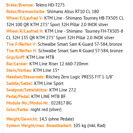
Brake/Bremse:
Tektro HD-T275
Rotor/Bremsscheibe:
Shimano Altus RT10 CL 180
Wheel F/Laufrad V:
KTM Line - Shimano Tourney HB-TX505 CL
32H 100 QR KTM 27.5" Sport 32H Pillar 2.0 INOX silver
Wheel R/Laufrad H:
KTM Line - Shimano Tourney FH-TX505-8
CL 32H 135 QR KTM 27.5" Sport 32H Pillar 2.0 INOX silver
Tire F/Reifen V:
Schwalbe Smart Sam K-Guard 57-584, bronze
Tire R/Reifen H:
Schwalbe Smart Sam K-Guard 57-584, bronze
Grip/Griff:
KTM Line MTB
Bar/Lenker:
KTM Line Riser 12 660-720mm
Stem/Vorbau:
KTM Line 15°
Headset/Steuersatz:
Ritchey Zero Logic PRESS FIT 1-1/8"
Saddle/Sattel:
KTM Line Sport
Seatpost/Sattelstütze:
KTM Line 27.2
Pedal/Pedal:
KTM LINE MTB BF
Module No./Modul-Nr.:
022817 BG
Color/Farbe:
night red (silver)
Weight/Gewicht:
14,5 (ohne Pedale)
System Weight/max. Belastbarkeit:
105 kg (inkl. Rad)