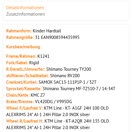
Detailinformationen
Zusatzinformationen
Rahmenform:
Kinder Hardtail
Rahmengröße:
31 EAN9008594435995
Kurzbeschreibung
Frame/Rahmen:
K1241
Fork/Gabel:
Rigid
R.Deraill./Umwerfer:
Shimano Tourney TY200
shiftlever/Schalthebel:
Shimano RV200
Crankset/Kurbel:
SAMOX SAC13-111P1P-1 / 32T
Sprocket/Kassette:
Shimano Tourney MF-TZ510-7 / 14-34T
Chain/Kette:
KMC Z7
Brake/Bremse:
VL420DG / V995DG
Wheel F/Laufrad V:
KTM Line - KT- A1GF 24H 100 OLD
ALEXRIMS 24" AJ-1 24H Pillar 2.0 INOX silver
Wheel R/Laufrad H:
KTM Line - KT-A2QR 24H 135 OLD
ALEXRIMS 24" AJ-1 24H Pillar 2.0 INOX silver