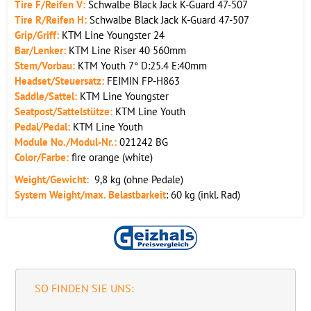
Tire F/Reifen V:
Schwalbe Black Jack K-Guard 47-507
Tire R/Reifen H:
Schwalbe Black Jack K-Guard 47-507
Grip/Griff:
KTM Line Youngster 24
Bar/Lenker:
KTM Line Riser 40 560mm
Stem/Vorbau:
KTM Youth 7° D:25.4 E:40mm
Headset/Steuersatz:
FEIMIN FP-H863
Saddle/Sattel:
KTM Line Youngster
Seatpost/Sattelstütze:
KTM Line Youth
Pedal/Pedal:
KTM Line Youth
Module No./Modul-Nr.:
021242 BG
Color/Farbe:
fire orange (white)
Weight/Gew
icht:
9,8 kg (ohne Pedale)
System Weight/max. Belastbarkeit
: 60 kg (inkl. Rad)
SO FINDEN SIE UNS: