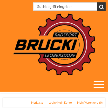
Merkliste
Login/Mein Konto
Mein Warenkorb
(0)