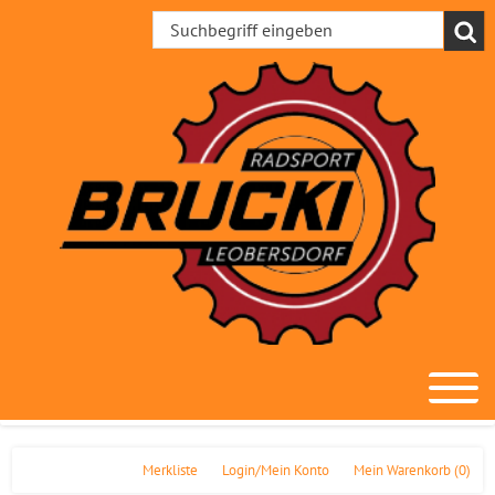
Merkliste
Login/Mein Konto
Mein Warenkorb
(0)