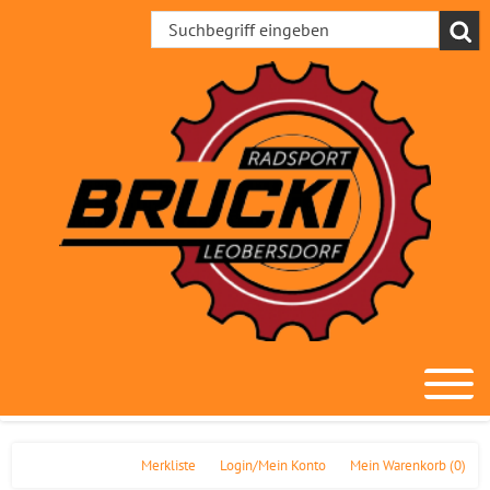
Merkliste
Login/Mein Konto
Mein Warenkorb
(0)