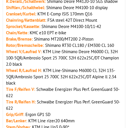
R.
Deraill./Schaltwerk:
Shimano Deore M4120-10 SGS shadow
Shiftlev./Schalthebel:
Shimano Deore M4100-10 display
Crankset/Kurbel:
KTM E-Comp ISIS 170mm Q16
Chainring/Kettenblatt:
FSA steel 42T Direct Mount
Sprocket/Kassette:
Shimano Deore M4100-10/11-42
Chain/Kette:
KMC e10 EPT e-bike
Brake/Bremse:
Shimano MT200/MT200 2-Piston
Rotor/Bremsscheibe:
Shimano RT30 CL180 / EM300 CL 160
Wheel V/Laufrad V:
KTM Line-Shimano Deore M6000 CL 32H
100-5QR/Ambrosio Sport 25 700C 32H 622x25C/DT Champion
2.0 black
Wheel R/Laufrad H:
KTM Line-Shimano M6000 CL 32H 135-
5QR/Ambrosio Sport 25 700C 32H 622x25C/DT Alpine ll 2.34
black
Tire F/Reifen V:
Schwalbe Energizer Plus Perf. GreenGuard 50-
622
Tire R/Reifen H:
Schwalbe Energizer Plus Perf. GreenGuard 50-
622
Grip/Griff:
Ergon GP1 SD
Bar/Lenker:
KTM Line rizer20 640mm
Stem/Vorbau:
KTM Line Up3 0-90°