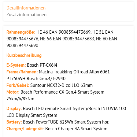
Detailinformationen
Zusatzinformationen
Rahmengröße:
HE 46 EAN 9008594473669, HE 51 EAN
9008594473676, HE 56 EAN 9008594473683, HE 60 EAN
9008594473690
Kurzbeschreibung
E-System:
Bosch PT-CX6I4
Frame/Rahmen:
Macina Treakking Offroad Alloy 6061
PT750WH Bosch Gen.4/T-2940
Fork/Gabel:
Suntour NCX32-D coil LO 63mm
Motor:
Bosch Performance CX Gen.4 Smart System
25km/h/85Nm
Display:
Bosch LED remote Smart System/Bosch INTUVIA 100
LCD Display Smart System
Battery:
Bosch PowerTUBE 625Wh Smart System hor.
Charger/Ladegerät:
Bosch Charger 4A Smart System