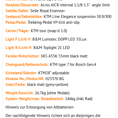
Headset/Steuersatz:
Acros AICR internal 1.1/8-1.5" angle limit
Saddle/Sattel:
Selle Royal Essenza+
Seatpost/Sattelstütze:
KTM Line Elegance suspension 30.9/300
Pedal/Pedal:
Trekking-Pedal VP-616 anti-slip
Carrier/Träger:
KTM tour (snap-it 1.0)
Light F:Licht V:
B&M Lumotec DOPP LED 35Lux
Light R/Licht H:
B&M Toplight 2C LED
Fender/Kotschützer:
SKS A55K 55mm black matt
Chainguard/Kettenschutz:
KTM type 7 for Bosch Gen.4
Kickstand/Ständer:
KTM28" adjustable
Module No./Modul-NR.
023370 BG
Color/Farbe:
black matt (grey+yellow)
Weight/Gewicht:
26.7kg (ohne Pedale)
System Weight/max. Belastbarkeit:
146kg (inkl. Rad)
Hinweis zur Entsorgung von Altbatterien
Der nachfolgende Hinweis richtet sich an diejenigen, die