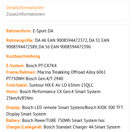
Detailinformationen
Zusatzinformationen
Rahmenform:
E-Sport DA
Rahmengröße:
DA 46 EAN 9008594472372, DA 51 EAN
9008594472389, DA 56 EAN 9008594472396
Kurzbeschreibung
E-System:
Bosch PT-CX7K4
Frame/Rahmen:
Macina Treakking Offroad Alloy 6061
PT750WH Bosch Gen.4/T-2940
Fork/Gabel:
Suntour NX-E Air LO 63mm 15QLC
Motor:
Bosch Performance CX Gen.4 Smart System
25km/h/85Nm
Display:
Bosch LED remote Smart System/Bosch KIOX 300 TFT
Display Smart System
Battery:
Bosch PowerTUBE 750Wh Smart System hor.
Charger/Ladegerät:
Bosch Standart Charger 4A Smart System