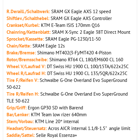
R.
Deraill./Schaltwerk:
SRAM GX Eagle AXS 12 speed
Shiftlev./Schalthebel:
SRAM GX Eagle AXS Controller
Crankset/Kurbel:
KTM E-Team ISIS 170mm Q16
Chainring/Kettenblatt:
SRAM X-Sync 2 Eagle 38T Direct Mount
Sprocket/Kassette:
SRAM Eagle PG-1230/11-50
Chain/Kette:
SRAM Eagle 12s
Brake/Bremse:
Shimano MT402(3-F)/MT420 4-Piston
Rotor/Bremsscheibe:
Shimano RT64 CL 180/EM600 CL 160
Wheel V/Laufrad V:
DT Swiss HU 1900 CL 100/15TA/622x25C
Wheel R/Laufrad H:
DT Swiss HU 1900 CL 135/5QR/622x25C
Tire F/Reifen V:
Schwalbe G-One Overland Evo SuperGround
50-622
Tire R/Reifen H:
Schwalbe G-One Overland Evo SuperGround
TLE 50-622
Grip/Griff:
Ergon GP30 SD with Barend
Bar/Lenker:
KTM Team low rizer 640mm
Stem/Vorbau:
KTM Line 20° internal
Headset/Steuersatz:
Acros AICR internal 1.1/8-1.5" angle limit
Saddle/Sattel:
Selle Royal Essenza+