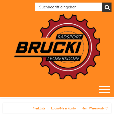
Merkliste
Login/Mein Konto
Mein Warenkorb
(0)