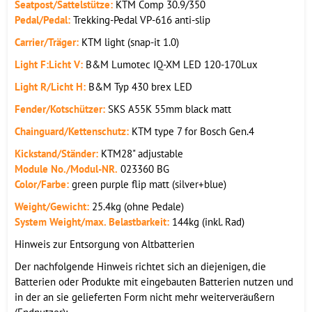
Seatpost/Sattelstütze:
KTM Comp 30.9/350
Pedal/Pedal:
Trekking-Pedal VP-616 anti-slip
Carrier/Träger:
KTM light (snap-it 1.0)
Light F:Licht V:
B&M Lumotec IQ-XM LED 120-170Lux
Light R/Licht H:
B&M Typ 430 brex LED
Fender/Kotschützer:
SKS A55K 55mm black matt
Chainguard/Kettenschutz:
KTM type 7 for Bosch Gen.4
Kickstand/Ständer:
KTM28" adjustable
Module No./Modul-NR.
023360 BG
Color/Farbe:
green purple flip matt (silver+blue)
Weight/Gewicht:
25.4kg (ohne Pedale)
System Weight/max. Belastbarkeit:
144kg (inkl. Rad)
Hinweis zur Entsorgung von Altbatterien
Der nachfolgende Hinweis richtet sich an diejenigen, die
Batterien oder Produkte mit eingebauten Batterien nutzen und
in der an sie gelieferten Form nicht mehr weiterveräußern