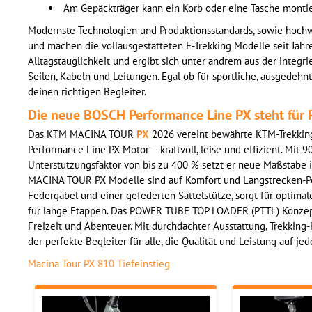
Am Gepäckträger kann ein Korb oder eine Tasche montier
Modernste Technologien und Produktionsstandards, sowie hochw
und machen die vollausgestatteten E-Trekking Modelle seit Jahre
Alltagstauglichkeit und ergibt sich unter andrem aus der integ
Seilen, Kabeln und Leitungen. Egal ob für sportliche, ausgedehnt
deinen richtigen Begleiter.
Die neue BOSCH Performance Line PX steht fü
Das KTM MACINA TOUR
PX
2026 vereint bewährte KTM-Trekking
Performance Line PX Motor – kraftvoll, leise und effizient. Mi
Unterstützungsfaktor von bis zu 400 % setzt er neue Maßstäbe 
MACINA TOUR PX Modelle sind auf Komfort und Langstrecken-Pe
Federgabel und einer gefederten Sattelstütze, sorgt für optimal
für lange Etappen. Das POWER TUBE TOP LOADER (PTTL) Konzept 
Freizeit und Abenteuer. Mit durchdachter Ausstattung, Trekki
der perfekte Begleiter für alle, die Qualität und Leistung auf j
Macina Tour PX 810 Tiefeinstieg