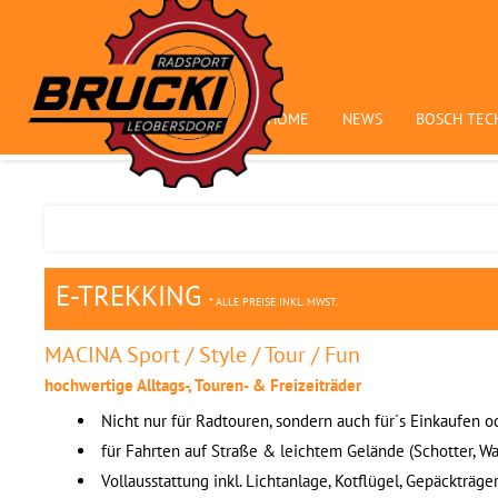
HOME
NEWS
BOSCH TEC
E-TREKKING
* ALLE PREISE INKL. MWST.
MACINA Sport / Style / Tour / Fun
hochwertige Alltags-, Touren- & Freizeiträder
Nicht nur für Radtouren, sondern auch für´s Einkaufen o
für Fahrten auf Straße & leichtem Gelände (Schotter, W
Vollausstattung inkl. Lichtanlage, Kotflügel, Gepäckträge