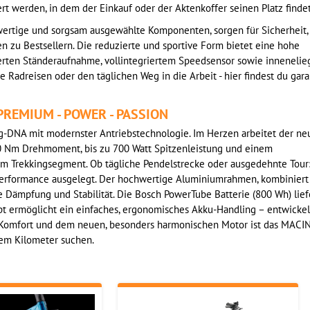
t werden, in dem der Einkauf oder der Aktenkoffer seinen Platz findet
ertige und sorgsam ausgewählte Komponenten, sorgen für Sicherheit,
n zu Bestsellern. Die reduzierte und sportive Form bietet eine hohe
rierten Ständeraufnahme, vollintegriertem Speedsensor sowie inneneli
e Radreisen oder den täglichen Weg in die Arbeit - hier findest du gara
r PREMIUM - POWER - PASSION
-DNA mit modernster Antriebstechnologie. Im Herzen arbeitet der ne
t 90 Nm Drehmoment, bis zu 700 Watt Spitzenleistung und einem
im Trekkingsegment. Ob tägliche Pendelstrecke oder ausgedehnte Tour
rformance ausgelegt. Der hochwertige Aluminiumrahmen, kombiniert 
e Dämpfung und Stabilität. Die Bosch PowerTube Batterie (800 Wh) lief
ermöglicht ein einfaches, ergonomisches Akku-Handling – entwickelt 
ng-Komfort und dem neuen, besonders harmonischen Motor ist das MAC
edem Kilometer suchen.