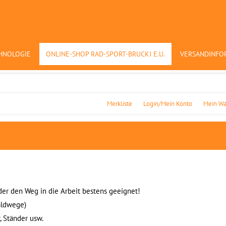
HNOLOGIE
ONLINE-SHOP RAD-SPORT-BRUCKI E.U.
VERSANDINFO
Merkliste
Login/Mein Konto
Mein Wa
der den Weg in die Arbeit bestens geeignet!
aldwege)
r, Ständer usw.