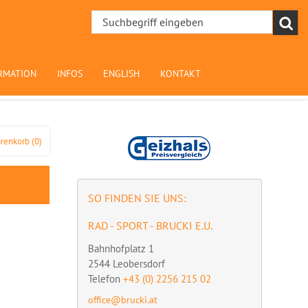
RMATION
INFOS
ENGLISH
KONTAKT
renkorb
(0)
SO FINDEN SIE UNS:
RAD - SPORT - BRUCKI E.U.
Bahnhofplatz 1
2544
Leobersdorf
Telefon
+43 (0) 2256 215 02
office@brucki.at