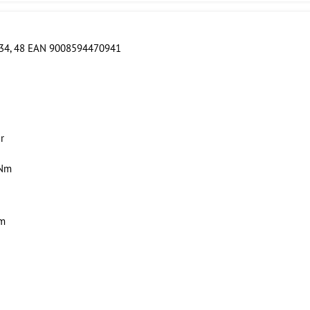
34, 48 EAN 9008594470941
r
5Nm
em
+