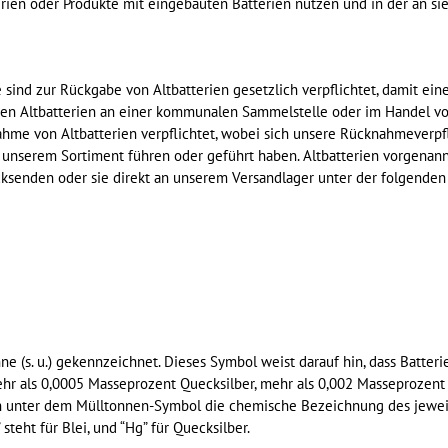
erien oder Produkte mit eingebauten Batterien nutzen und in der an si
 sind zur Rückgabe von Altbatterien gesetzlich verpflichtet, damit ein
en Altbatterien an einer kommunalen Sammelstelle oder im Handel vo
nahme von Altbatterien verpflichtet, wobei sich unsere Rücknahmeverpf
in unserem Sortiment führen oder geführt haben. Altbatterien vorgenann
cksenden oder sie direkt an unserem Versandlager unter der folgenden
 (s. u.) gekennzeichnet. Dieses Symbol weist darauf hin, dass Batteri
ehr als 0,0005 Masseprozent Quecksilber, mehr als 0,002 Masseproze
ich unter dem Mülltonnen-Symbol die chemische Bezeichnung des jewei
steht für Blei, und “Hg” für Quecksilber.