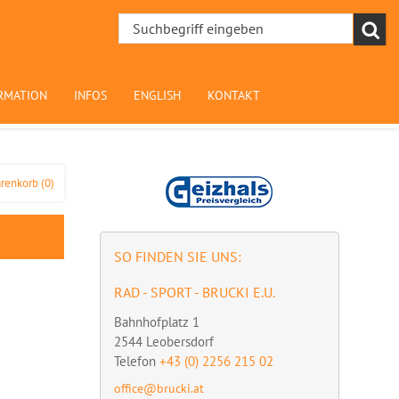
RMATION
INFOS
ENGLISH
KONTAKT
renkorb
(0)
SO FINDEN SIE UNS:
RAD - SPORT - BRUCKI E.U.
Bahnhofplatz 1
2544
Leobersdorf
Telefon
+43 (0) 2256 215 02
office@brucki.at