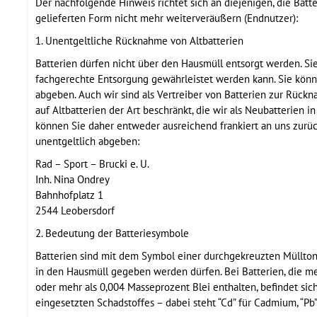
Der nachfolgende Hinweis richtet sich an diejenigen, die Batt
gelieferten Form nicht mehr weiterveräußern (Endnutzer):
1. Unentgeltliche Rücknahme von Altbatterien
Batterien dürfen nicht über den Hausmüll entsorgt werden. Sie
fachgerechte Entsorgung gewährleistet werden kann. Sie könn
abgeben. Auch wir sind als Vertreiber von Batterien zur Rück
auf Altbatterien der Art beschränkt, die wir als Neubatterien 
können Sie daher entweder ausreichend frankiert an uns zurü
unentgeltlich abgeben:
Rad – Sport – Brucki e. U.
Inh. Nina Ondrey
Bahnhofplatz 1
2544 Leobersdorf
2. Bedeutung der Batteriesymbole
Batterien sind mit dem Symbol einer durchgekreuzten Mülltonne
in den Hausmüll gegeben werden dürfen. Bei Batterien, die m
oder mehr als 0,004 Masseprozent Blei enthalten, befindet s
eingesetzten Schadstoffes – dabei steht “Cd” für Cadmium, “Pb” 