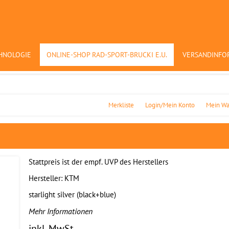
HNOLOGIE
ONLINE-SHOP RAD-SPORT-BRUCKI E.U.
VERSANDINFO
Merkliste
Login/Mein Konto
Mein Wa
Stattpreis ist der empf. UVP des Herstellers
Hersteller:
KTM
starlight silver (black+blue)
Mehr Informationen
inkl. MwSt.