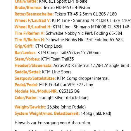
Chain/Kette:
KMC e11 Sport EPT e-bike
Brake/Bremse:
Tektro HD-M535 4-Piston
Rotor/Bremsscheibe:
Tektro TR-45 2.3mm CL 203 / 180
Wheel F/Laufrad V:
KTM Line - Shimano MT410B CL 32H 110-15
Wheel R/Laufrad H:
KTM Line - Shimano MT400B CL 32H 148-12T
Tire F/Reifen V:
Schwalbe Nobby Nic Perf. Folding 65-584
Tire R/Reifen H:
Schwalbe Nobby Nic Perf. Folding 65-584
Grip/Griff:
KTM Cmp Lock
Bar/Lenker:
KTM Comp Trail35 rizer15 760mm
Stem/Vorbau:
KTM Team Trail35
Headset/Steuersatz:
Acros AICR internal 1.1/8-1.5" angle limit
Saddle/Sattel:
KTM Line Sport
Seatpost/Sattelstütze:
KTM Comp dropper internal
Pedal/Pedal:
MTB-Pedal flat VPE-527 alloy
Module No./Modul-NR.
023313 BG
Color/Farbe:
starlight silver (black+blue)
Weight/Gewicht:
26,6kg (ohne Pedale)
System Weight/max. Belastbarkeit:
146kg (inkl. Rad)
Hinweis zur Entsorgung von Altbatterien