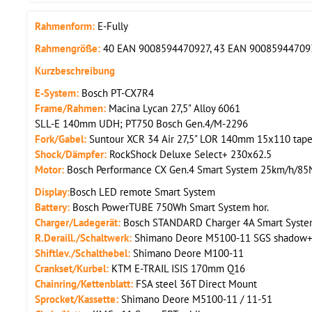
Rahmenform:
E-Fully
Rahmengröße:
40 EAN 9008594470927, 43 EAN 90085944709
Kurzbeschreibung
E-System:
Bosch PT-CX7R4
Frame/Rahmen:
Macina Lycan 27,5" Alloy 6061
SLL-E 140mm UDH; PT750 Bosch Gen.4/M-2296
Fork/Gabel:
Suntour XCR 34 Air 27,5" LOR 140mm 15x110 tape
Shock/Dämpfer:
RockShock Deluxe Select+ 230x62.5
Motor:
Bosch Performance CX Gen.4 Smart System 25km/h/8
Display:
Bosch LED remote Smart System
Battery:
Bosch PowerTUBE 750Wh Smart System hor.
Charger/Ladegerät:
Bosch STANDARD Charger 4A Smart Syst
R.
Deraill./Schaltwerk:
Shimano Deore M5100-11 SGS shadow
Shiftlev./Schalthebel:
Shimano Deore M100-11
Crankset/Kurbel:
KTM E-TRAIL ISIS 170mm Q16
Chainring/Kettenblatt:
FSA steel 36T Direct Mount
Sprocket/Kassette:
Shimano Deore M5100-11 / 11-51