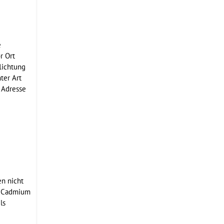
e
e
r Ort
lichtung
ter Art
 Adresse
en nicht
nt Cadmium
ls