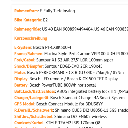
Rahmenform
: E-Fully Tiefeinstieg
Bike Kategorie
: E2
Rahmengröße
: US 40 EAN 9008594494404, US 46 EAN 9008
Kurzbeschreibung
E-System
: Bosch PT-CX8K500-4
Frame/Rahmen
: Macina Style Perf. Carbon VPP100 UDH PT8
Fork/Gabel
: Suntour X1 32 AIR 27,5" LOR 100mm taper
Shock/Dämpfer
: Suntour EDGE-EVO 2CR 190x45
Motor
: Bosch PERFORMANCE CX BDU3840 - 25km/h / 85Nm
Display
: Bosch LED remote / Bosch KIOX 500 TFT Display
Battery
: Bosch PowerTUBE 800Wh horizontal
Batt.Lock/Batt.Schloss
: ABUS integrated battery lock IT1 (X-Pl
Charger/Ladegerät
: Bosch Standart Charger 4A Smart System
GPS Modul
: Bosch Connect Module for BDU38YY
R.Deraill./Schaltwerk
: Shimano CUES Di2 U8050-11 SGS shad
Shiftlev./Schalthebel
: Shimano Di2 EN605 wireless
Crankset/Kurbel
: KTM E-TEAM2 ISIS 170mm Q8