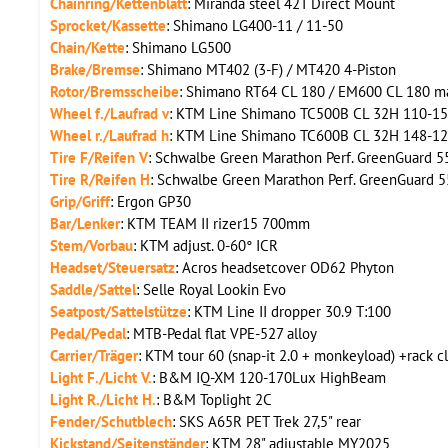
Chainring/Kettenblatt
: Miranda steel 42T Direct Mount
Sprocket/Kassette
: Shimano LG400-11 / 11-50
Chain/Kette
: Shimano LG500
Brake/Bremse
: Shimano MT402 (3-F) / MT420 4-Piston
Rotor/Bremsscheibe
: Shimano RT64 CL 180 / EM600 CL 180 m
Wheel f./Laufrad v
: KTM Line Shimano TC500B CL 32H 110-15T
Wheel r./Laufrad h
: KTM Line Shimano TC600B CL 32H 148-12TA
Tire F/Reifen V
: Schwalbe Green Marathon Perf. GreenGuard 5
Tire R/Reifen H
: Schwalbe Green Marathon Perf. GreenGuard 
Grip/Griff
: Ergon GP30
Bar/Lenker
: KTM TEAM II rizer15 700mm
Stem/Vorbau
: KTM adjust. 0-60° ICR
Headset/Steuersatz
: Acros headsetcover OD62 Phyton
Saddle/Sattel
: Selle Royal Lookin Evo
Seatpost/Sattelstütze
: KTM Line II dropper 30.9 T:100
Pedal/Pedal
: MTB-Pedal flat VPE-527 alloy
Carrier/Träger
: KTM tour 60 (snap-it 2.0 + monkeyload) +rack cl
Light F./Licht V.
: B&M IQ-XM 120-170Lux HighBeam
Light R./Licht H.
: B&M Toplight 2C
Fender/Schutblech
: SKS A65R PET Trek 27,5" rear
Kickstand/Seitenständer
: KTM 28" adjustable MY2025