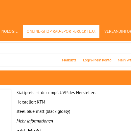
HNOLOGIE
ONLINE-SHOP RAD-SPORT-BRUCKI E.U.
VERSANDINFO
Merkliste
Login/Mein Konto
Mein Wa
Stattpreis ist der empf. UVP des Herstellers
Hersteller:
KTM
steel blue matt (black glossy)
Mehr Informationen
inkl. MwSt.