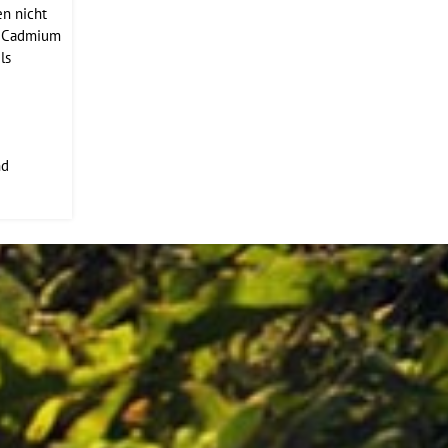
en nicht
nt Cadmium
ls
nd