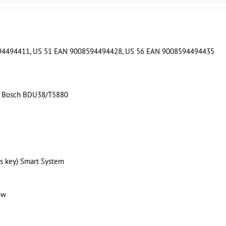
594494411, US 51 EAN 9008594494428, US 56 EAN 9008594494435
00 Bosch BDU38/T5880
us key) Smart System
ow