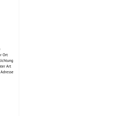
e
e
r Ort
lichtung
ter Art
 Adresse