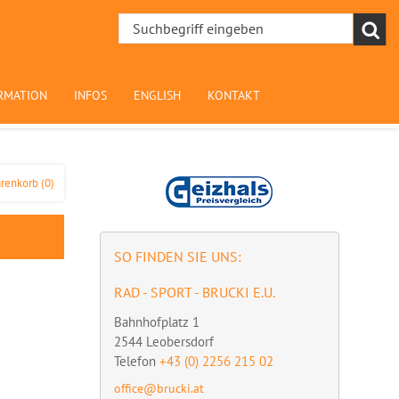
RMATION
INFOS
ENGLISH
KONTAKT
renkorb
(0)
SO FINDEN SIE UNS:
RAD - SPORT - BRUCKI E.U.
Bahnhofplatz 1
2544
Leobersdorf
Telefon
+43 (0) 2256 215 02
office@brucki.at