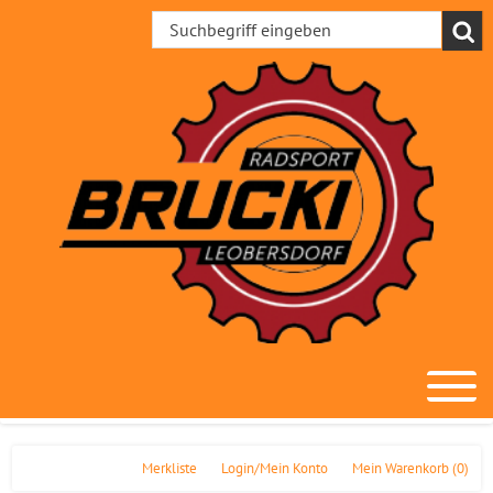
Merkliste
Login/Mein Konto
Mein Warenkorb
(0)