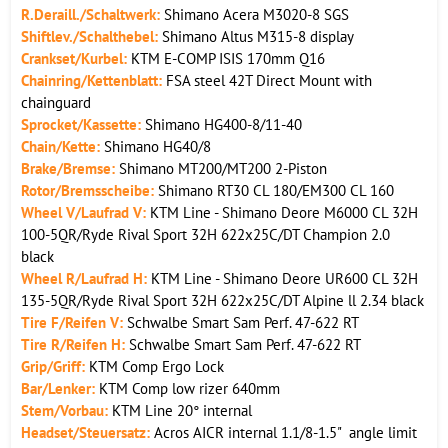
R.
Deraill./Schaltwerk:
Shimano Acera M3020-8 SGS
Shiftlev./Schalthebel:
Shimano Altus M315-8 display
Crankset/Kurbel:
KTM E-COMP ISIS 170mm Q16
Chainring/Kettenblatt:
FSA steel 42T Direct Mount with
chainguard
Sprocket/Kassette:
Shimano HG400-8/11-40
Chain/Kette:
Shimano HG40/8
Brake/Bremse:
Shimano MT200/MT200 2-Piston
Rotor/Bremsscheibe:
Shimano RT30 CL 180/EM300 CL 160
Wheel V/Laufrad V:
KTM Line - Shimano Deore M6000 CL 32H
100-5QR/Ryde Rival Sport 32H 622x25C/DT Champion 2.0
black
Wheel R/Laufrad H:
KTM Line - Shimano Deore UR600 CL 32H
135-5QR/Ryde Rival Sport 32H 622x25C/DT Alpine ll 2.34 black
Tire F/Reifen V:
Schwalbe Smart Sam Perf. 47-622 RT
Tire R/Reifen H:
Schwalbe Smart Sam Perf. 47-622 RT
Grip/Griff:
KTM Comp Ergo Lock
Bar/Lenker:
KTM Comp low rizer 640mm
Stem/Vorbau:
KTM Line 20° internal
Headset/Steuersatz:
Acros AICR internal 1.1/8-1.5" angle limit