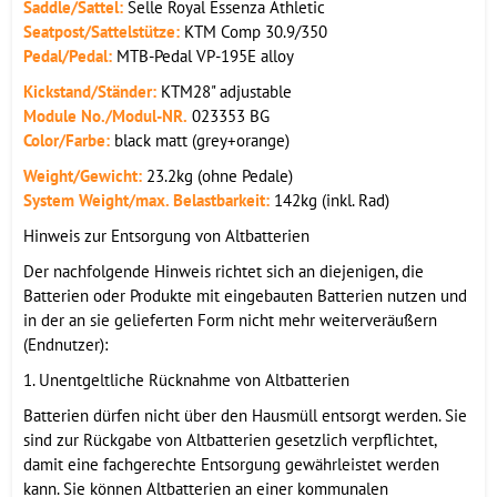
Saddle/Sattel:
Selle Royal Essenza Athletic
Seatpost/Sattelstütze:
KTM Comp 30.9/350
Pedal/Pedal:
MTB-Pedal VP-195E alloy
Kickstand/Ständer:
KTM28" adjustable
Module No./Modul-NR.
023353 BG
Color/Farbe:
black matt (grey+orange)
Weight/Gewicht:
23.2kg (ohne Pedale)
System Weight/max. Belastbarkeit:
142kg (inkl. Rad)
Hinweis zur Entsorgung von Altbatterien
Der nachfolgende Hinweis richtet sich an diejenigen, die
Batterien oder Produkte mit eingebauten Batterien nutzen und
in der an sie gelieferten Form nicht mehr weiterveräußern
(Endnutzer):
1. Unentgeltliche Rücknahme von Altbatterien
Batterien dürfen nicht über den Hausmüll entsorgt werden. Sie
sind zur Rückgabe von Altbatterien gesetzlich verpflichtet,
damit eine fachgerechte Entsorgung gewährleistet werden
kann. Sie können Altbatterien an einer kommunalen