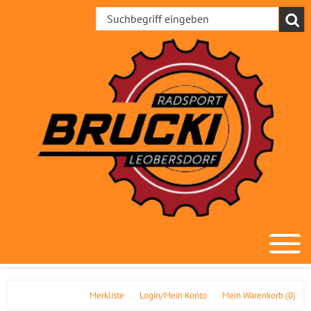
Merkliste
Login/Mein Konto
Mein Warenkorb
(0)