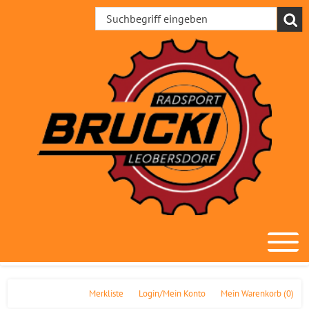
Merkliste
Login/Mein Konto
Mein Warenkorb
(0)