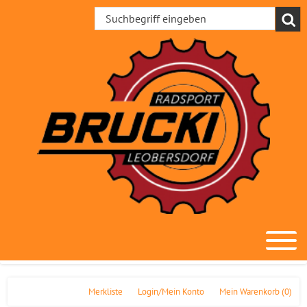
Merkliste
Login/Mein Konto
Mein Warenkorb
(0)