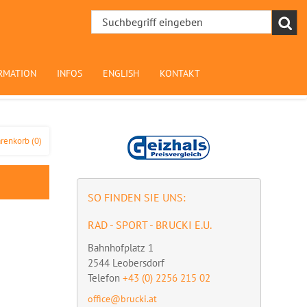
RMATION
INFOS
ENGLISH
KONTAKT
renkorb
(0)
SO FINDEN SIE UNS:
RAD - SPORT - BRUCKI E.U.
Bahnhofplatz 1
2544
Leobersdorf
Telefon
+43 (0) 2256 215 02
office@brucki.at