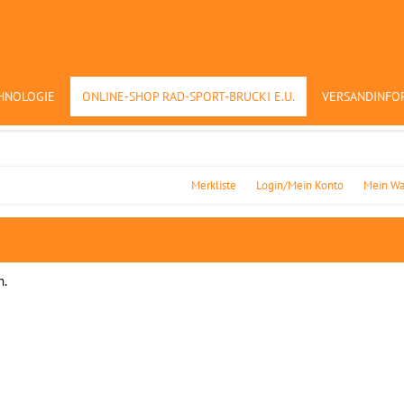
HNOLOGIE
ONLINE-SHOP RAD-SPORT-BRUCKI E.U.
VERSANDINFO
Merkliste
Login/Mein Konto
Mein Wa
n.