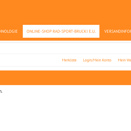
HNOLOGIE
ONLINE-SHOP RAD-SPORT-BRUCKI E.U.
VERSANDINFO
Merkliste
Login/Mein Konto
Mein Wa
n.