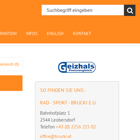
RMATION
INFOS
ENGLISH
KONTAKT
renkorb
(0)
SO FINDEN SIE UNS:
RAD - SPORT - BRUCKI E.U.
Bahnhofplatz 1
2544
Leobersdorf
Telefon
+43 (0) 2256 215 02
office@brucki.at