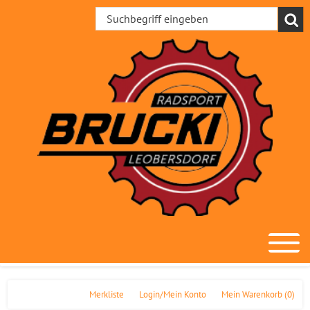
Merkliste
Login/Mein Konto
Mein Warenkorb
(0)