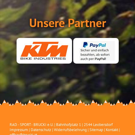
Unsere Partner
RAD - SPORT - BRUCKI e.U.
|
Bahnhofplatz 1
|
2544
Leobersdorf
Impressum
|
Datenschutz
|
Widerrufsbelehrung
|
Sitemap
|
Kontakt
|
office@brucki.at