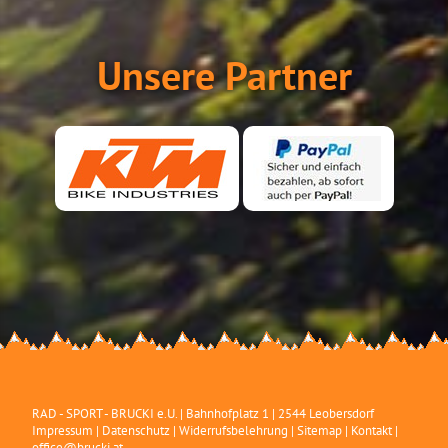
Unsere Partner
RAD - SPORT - BRUCKI e.U.
|
Bahnhofplatz 1
|
2544
Leobersdorf
Impressum
|
Datenschutz
|
Widerrufsbelehrung
|
Sitemap
|
Kontakt
|
office@brucki.at