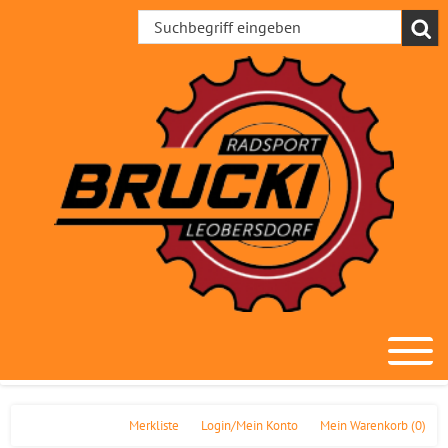
Merkliste
Login/Mein Konto
Mein Warenkorb
(0)