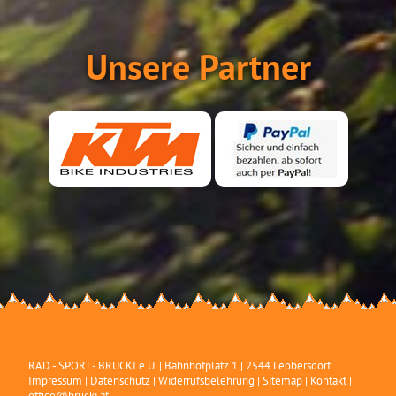
Unsere Partner
RAD - SPORT - BRUCKI e.U.
|
Bahnhofplatz 1
|
2544
Leobersdorf
Impressum
|
Datenschutz
|
Widerrufsbelehrung
|
Sitemap
|
Kontakt
|
office@brucki.at