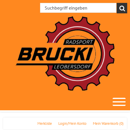
Merkliste
Login/Mein Konto
Mein Warenkorb
(0)