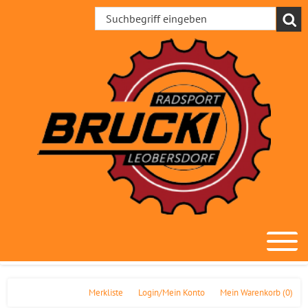
Merkliste
Login/Mein Konto
Mein Warenkorb
(0)