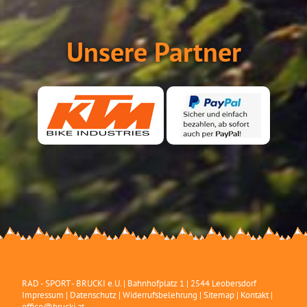
Unsere Partner
RAD - SPORT - BRUCKI e.U.
|
Bahnhofplatz 1
|
2544
Leobersdorf
Impressum
|
Datenschutz
|
Widerrufsbelehrung
|
Sitemap
|
Kontakt
|
office@brucki.at