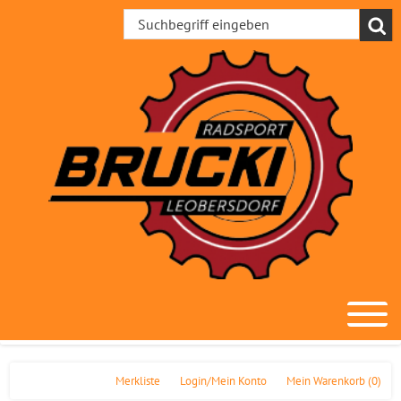
Merkliste
Login/Mein Konto
Mein Warenkorb
(0)