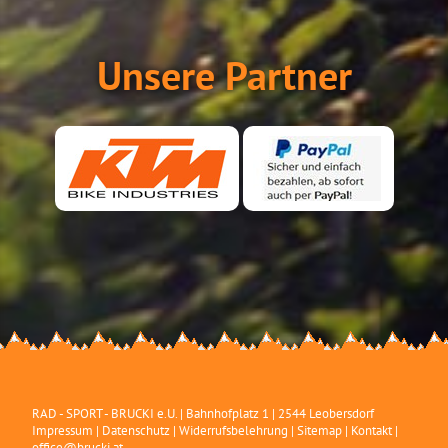
Unsere Partner
RAD - SPORT - BRUCKI e.U.
|
Bahnhofplatz 1
|
2544
Leobersdorf
Impressum
|
Datenschutz
|
Widerrufsbelehrung
|
Sitemap
|
Kontakt
|
office@brucki.at