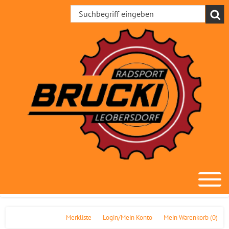
Merkliste
Login/Mein Konto
Mein Warenkorb
(0)