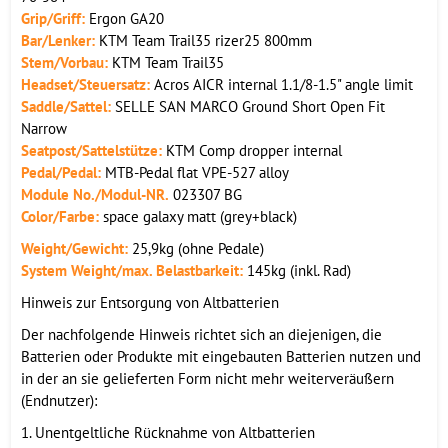
Grip/Griff:
Ergon GA20
Bar/Lenker:
KTM Team Trail35 rizer25 800mm
Stem/Vorbau:
KTM Team Trail35
Headset/Steuersatz:
Acros AICR internal 1.1/8-1.5" angle limit
Saddle/Sattel:
SELLE SAN MARCO Ground Short Open Fit
Narrow
Seatpost/Sattelstütze:
KTM Comp dropper internal
Pedal/Pedal:
MTB-Pedal flat VPE-527 alloy
Module No./Modul-NR.
023307 BG
Color/Farbe:
space galaxy matt (grey+black)
Weight/Gewicht:
25,9kg (ohne Pedale)
System Weight/max. Belastbarkeit:
145kg (inkl. Rad)
Hinweis zur Entsorgung von Altbatterien
Der nachfolgende Hinweis richtet sich an diejenigen, die
Batterien oder Produkte mit eingebauten Batterien nutzen und
in der an sie gelieferten Form nicht mehr weiterveräußern
(Endnutzer):
1. Unentgeltliche Rücknahme von Altbatterien