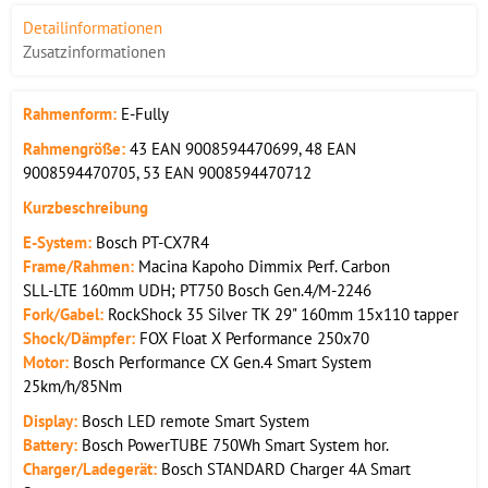
Detailinformationen
Zusatzinformationen
Rahmenform:
E-Fully
Rahmengröße:
43 EAN 9008594470699, 48 EAN
9008594470705, 53 EAN 9008594470712
Kurzbeschreibung
E-System:
Bosch PT-CX7R4
Frame/Rahmen:
Macina Kapoho Dimmix Perf. Carbon
SLL-LTE 160mm UDH; PT750 Bosch Gen.4/M-2246
Fork/Gabel:
RockShock 35 Silver TK 29" 160mm 15x110 tapper
Shock/Dämpfer:
FOX Float X Performance 250x70
Motor:
Bosch Performance CX Gen.4 Smart System
25km/h/85Nm
Display:
Bosch LED remote Smart System
Battery:
Bosch PowerTUBE 750Wh Smart System hor.
Charger/Ladegerät:
Bosch STANDARD Charger 4A Smart