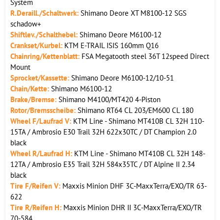
System
R.
Deraill./Schaltwerk:
Shimano Deore XT M8100-12 SGS
schadow+
Shiftlev./Schalthebel:
Shimano Deore M6100-12
Crankset/Kurbel:
KTM E-TRAIL ISIS 160mm Q16
Chainring/Kettenblatt:
FSA Megatooth steel 36T 12speed Direct
Mount
Sprocket/Kassette:
Shimano Deore M6100-12/10-51
Chain/Kette:
Shimano M6100-12
Brake/Bremse:
Shimano M4100/MT420 4-Piston
Rotor/Bremsscheibe:
Shimano RT64 CL 203/EM600 CL 180
Wheel F/Laufrad V:
KTM Line - Shimano MT410B CL 32H 110-
15TA / Ambrosio E30 Trail 32H 622x30TC / DT Champion 2.0
black
Wheel R/Laufrad H:
KTM Line - Shimano MT410B CL 32H 148-
12TA / Ambrosio E35 Trail 32H 584x35TC / DT Alpine II 2.34
black
Tire F/Reifen V:
Maxxis Minion DHF 3C-MaxxTerra/EXO/TR 63-
622
Tire R/Reifen H:
Maxxis Minion DHR II 3C-MaxxTerra/EXO/TR
70-584