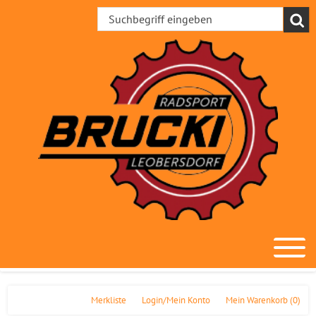
Merkliste
Login/Mein Konto
Mein Warenkorb
(0)